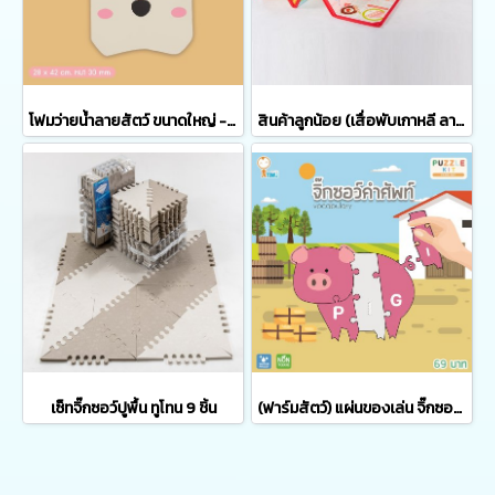
โฟมว่ายน้ำลายสัตว์ ขนาดใหญ่ - ATOMU MAMA & KIDS V.2
สินค้าลูกน้อย (เสื่อพับเกาหลี ลายอาหาร) ขนาดเล็ก
เซ็ทจิ๊กซอว์ปูพื้น ทูโทน 9 ชิ้น
(ฟาร์มสัตว์) แผ่นของเล่น จิ๊กซอว์ 3 มิติ ฝึกคำศัพท์ ของเล่นเสริมสร้างพัฒนาการ