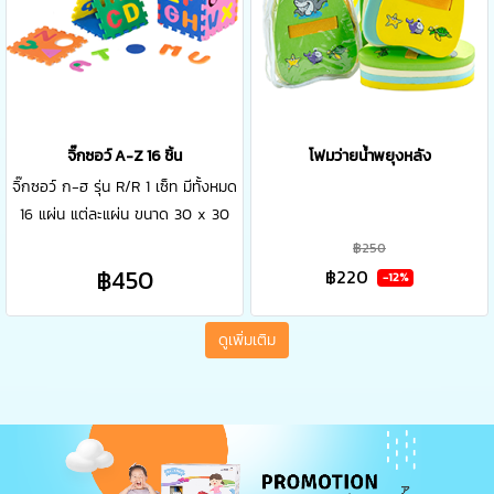
จิ๊กซอว์ A-Z 16 ชิ้น
โฟมว่ายน้ำพยุงหลัง
จิ๊กซอว์ ก-ฮ รุ่น R/R 1 เซ็ท มีทั้งหมด
16 แผ่น แต่ละแผ่น ขนาด 30 x 30
cm ประโยชน์ของจิ๊กซอว์ A-Z แผ่น
฿250
รองคลาน EVA , Non toxic, Water
฿450
฿220
-12%
proof เพื่อลดแรงกระแทกระหว่างลูก
น้อยกับพื้นเวลาล้มหรือหงายหลัง
ดูเพิ่มเติม
แผ่นรองคลาน สีสันสดใส สามารถ
ถอดต่อประกอบได้ ทั้งเป็นแผ่นและ
รูปทรงตรงกลาง เป็นของเล่น และ
ช่วยเพิ่มทักษะพัฒนาการ สมอง
ความคิดสร้างสรรค์ จินตนาการ และ
สายตา - ช่วยลดการกระแทก