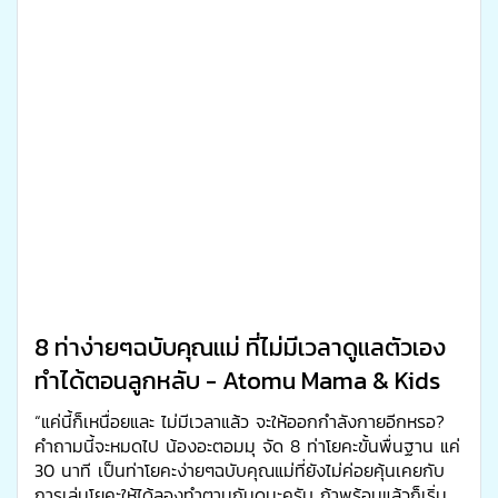
8 ท่าง่ายๆฉบับคุณแม่ ที่ไม่มีเวลาดูแลตัวเอง
ทำได้ตอนลูกหลับ - Atomu Mama & Kids
“แค่นี้ก็เหนื่อยและ ไม่มีเวลาแล้ว จะให้ออกกำลังกายอีกหรอ?
คำถามนี้จะหมดไป น้องอะตอมมุ จัด 8 ท่าโยคะขั้นพื่นฐาน แค่
30 นาที เป็นท่าโยคะง่ายๆฉบับคุณแม่ที่ยังไม่ค่อยคุ้นเคยกับ
การเล่นโยคะให้ได้ลองทำตามกันดูนะครับ ถ้าพร้อมแล้วก็เริ่ม