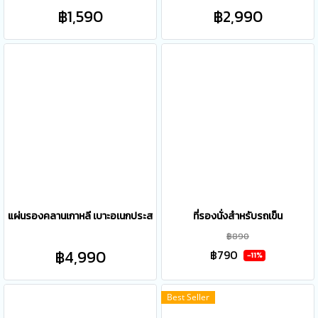
฿1,590
฿2,990
แผ่นรองคลานเกาหลี เบาะอเนกประสงค์
ที่รองนั่งสำหรับรถเข็น
฿890
฿4,990
฿790
-11%
Best Seller