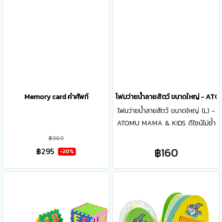
Memory card คำศัพท์
โฟมว่ายน้ำลายสัตว์ ขนาดใหญ่ - A
โฟมว่ายน้ำลายสัตว์ ขนาดใหญ่ (L) -
ATOMU MAMA & KIDS ดีไซน์ไม่ซ้ำ
ใคร ช่วยเพิ่มความมั่นใจและกระตุ้น
฿369
การเรียนรู้สำหรับเด็ก ถูกออกแบบมา
฿160
฿295
-20%
ให้ใช้แขนและขาว่ายน้ำอย่างอิสระ ช่วย
พัฒนาทักษะการว่ายน้ำได้อย่าง
รวดเร็วและสามารถพยุงตัวในน้ำได้
อย่างมีประสิทธิภาพ