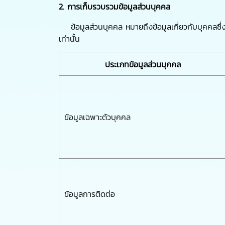
2. การเก็บรวบรวมข้อมูลส่วนบุคคล
ข้อมูลส่วนบุคคล หมายถึงข้อมูลเกี่ยวกับบุคคลซึ่งส
เท่านั้น
ประเภทข้อมูลส่วนบุคคล
ข้อมูลเฉพาะตัวบุคคล
ข้อมูลการติดต่อ