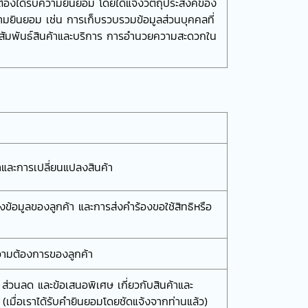
นต้องได้รับความยินยอม โดยได้แจ้งวัตถุประสงค์ของ
มยินยอม เช่น การเก็บรวบรวมข้อมูลส่วนบุคคลที่
าสัมพันธ์สินค้าและบริการ การอำนวยความสะดวกใน
้าและการเปลี่ยนแปลงสินค้า
ุงข้อมูลของลูกค้า และการส่งคำร้องขอใช้สิทธิหรือ
ความต้องการของลูกค้า
น ส่วนลด และข้อเสนอพิเศษ เกี่ยวกับสินค้าและ
 (เมื่อเราได้รับคำยินยอมโดยชัดแจ้งจากท่านแล้ว)