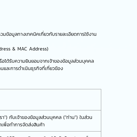
บรวมข้อมูลทางเทคนิคเกี่ยวกับรายละเอียดการใช้งาน
 Address & MAC Address)
อได้รับความยินยอมจากเจ้าของข้อมูลส่วนบุคคล
และการดำเนินธุรกิจที่เกี่ยวข้อง
า") กับเจ้าของข้อมูลส่วนบุคคล ("ท่าน") ในส่วน
าเพื่อทำการจัดส่งสินค้า