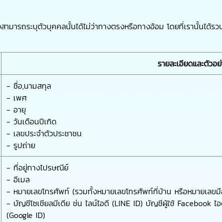
ามารถระบุตัวบุคคลนั้นได้ไม่ว่าทางตรงหรือทางอ้อม โดยที่เรานั้นได้รว
รายละเอียดและตัวอย
- ชื่อ,นามสกุล
- เพศ
- อายุ
- วันเดือนปีเกิด
- เลขประจำตัวประชาชน
- รูปถ่าย
- ที่อยู่ทางไปรษณีย์
- อีเมล
- หมายเลขโทรศัพท์ (รวมทั้งหมายเลขโทรศัพท์ที่บ้าน หรือหมายเลขมื
- บัญชีโซเชียลมีเดีย ช่น ไลน์ไอดี (LINE ID) บัญชีผู้ใช้ Facebook
(Google ID)