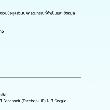
บรวมข้อมูลส่วนบุคคลในกรณีที่จำเป็นและใช้ข้อมูล
่าง
อถือ)
 ไอดี Facebook (Facebook ID) ไอดี Google