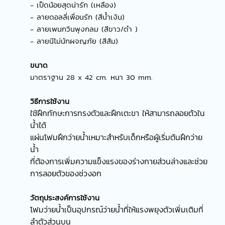
- เป็ดน้อยสุดน่ารัก (เหลือง)
- ลายดอลลี่เพื่อนรัก (สีน้ำเงิน)
- ลายเพนกวินพุงกลม (สีขาว/ดำ )
- ลายนีโม่นักผจญภัย (สีส้ม)
ขนาด
มาตราฐาน 28 x 42 cm. หนา 30 mm.
วิธีการใช้งาน
ใช้ฝึกทักษะการทรงตัวและฝึกเตะขา ให้สามารถลอยตัวใน
น้ำได้
แผ่นโฟมฝึกว่ายน้ำเหมาะสำหรับเด็กหรือผู้เริ่มต้นฝึกว่าย
น้ำ
ที่ต้องการเพิ่มความแข็งแรงของร่างกายส่วนล่างและช่วย
การลอยตัวของช่วงอก
วัตถุประสงค์การใช้งาน
โฟมว่ายน้ำเป็นอุปกรณ์ว่ายน้ำที่ให้แรงพยุงตัวเพิ่มเติมที่
ลำตัวส่วนบน