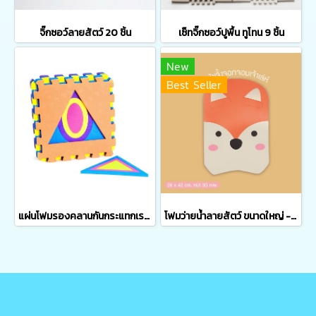
จิ๊กซอว์ลายสัตว์ 20 ชิ้น
เซ็ทจิ๊กซอว์ปูพื้น ทูโทน 9 ชิ้น
New
Best Seller
แผ่นโฟมรองคลานกันกระแทกเรขาคณิต
โฟมว่ายน้ำลายสัตว์ ขนาดใหญ่ - ATOMU MAMA & KIDS V.2