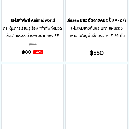
แผ่นคำศัพท์ Animal world
๋Jigsaw E112 อัดลายABC ปั้ม A-Z (2
กระตุ้นการเรียนรู้เรื่อง "คำศัพท์หมวด
แผ่นโฟมยางกันกระแทก แผ่นรอง
สัตว์" และยังช่วยพัฒนาทักษะ EF
คลาน โฟมปูพื้นจิ๊กซอว์ A-Z 26 ชิ้น
ฝึกคิดเชื่อมโยง เพิ่มคลังศัพท์ภาษา
จิ๊กซอว์ A-Z 26 ชิ้น รุ่น +/- 1 เซ็ท มี
฿150
อังกฤษ ช่วยให้การเรียนรู้ภาษา
ทั้งหมด 26 แผ่น แต่ละแผ่น ขนาด
฿550
฿80
-47%
อังกฤษให้เป็นเรื่องใกล้ตัว
30 x 30 cm หนา 10 mm ประโยชน์
ของจิ๊กซอว์ A-Z แผ่นรองคลาน
EVA , Non toxic, Water proof
เพื่อลดแรงกระแทกระหว่างลูกน้อย
กับพื้นเวลาล้มหรือหงายหลัง แผ่น
รองคลาน สีสันสดใส สามารถถอดต่อ
ประกอบได้ ทั้งเป็นแผ่นและรูปทรง
ตรงกลาง เป็นของเล่น และช่วยเพิ่ม
ทักษะพัฒนาการ สมอง ความคิด
สร้างสรรค์ จินตนาการ และสายตา