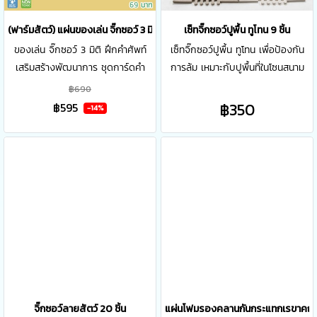
(ฟาร์มสัตว์) แผ่นของเล่น จิ๊กซอว์ 3 มิติ ฝึกคำศัพท์ ของเล่นเสริมสร้างพัฒนาก
เซ็ทจิ๊กซอว์ปูพื้น ทูโทน 9 ชิ้น
ของเล่น จิ๊กซอว์ 3 มิติ ฝึกคำศัพท์
เซ็ทจิ๊กซอว์ปูพื้น ทูโทน เพื่อป้องกัน
เสริมสร้างพัฒนาการ ชุดการ์ดคำ
การล้ม เหมาะกับปูพื้นที่ในโซนสนาม
ศัพท์เสริมพัฒนาการ คำศัพท์น่ารู้
เด็กเล่นในที่ร่ม สามารถทำความ
฿690
พร้อมภาพประกอบสวนสัตว์ สีสัน
สะอาดด้วยน้ำเปล่าได้ หลีกเลี่ยงการ
฿350
฿595
-14%
สดใสช่วยให้เรียนรู้ได้เร็วขึ้น
ขัดถูด้วยสารเคมี
จิ๊กซอว์ลายสัตว์ 20 ชิ้น
แผ่นโฟมรองคลานกันกระแทกเรขาคณ