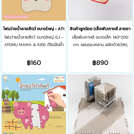
โฟมว่ายน้ำลายสัตว์ ขนาดใหญ่ - ATOMU MAMA & KIDS V.2
สินค้าลูกน้อย (เสื่อพับเกาหลี ลายอาห
โฟมว่ายน้ำลายสัตว์ ขนาดใหญ่ (L) -
เสื่อพับเกาหลี ขนาดเล็ก 140*200
ATOMU MAMA & KIDS ดีไซน์ไม่ซ้ำ
cm. แผ่นรองคลาน ผลิตด้วยวัสดุ
ใคร ช่วยเพิ่มความมั่นใจและกระตุ้น
คุณภาพ - ลายอาหาร
การเรียนรู้สำหรับเด็ก ถูกออกแบบมา
฿160
฿890
ให้ใช้แขนและขาว่ายน้ำอย่างอิสระ ช่วย
พัฒนาทักษะการว่ายน้ำได้อย่าง
รวดเร็วและสามารถพยุงตัวในน้ำได้
อย่างมีประสิทธิภาพ