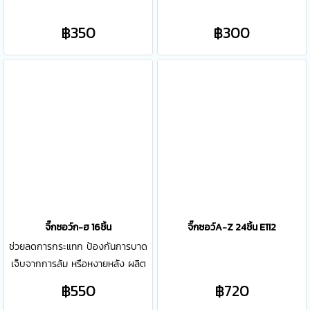
นั่งเล่น เพื่อรองรับน้ำหนัก และลด
ยางปูพื้น ขนาด 60x60 cm ขนาด
แรงกระแทก เหมาะสำหรับ ห้องเด็ก
60*60 cm หนา 10 mm
฿350
฿300
รับน้ำหนักได้มาก ติดตั้งได้ง่าย
สามารถติดตั้งสลับสีสลับลายเพื่อเพิ่ม
ความสวยงามให้พื้นที่ห้องได้อีกด้วย
จิ๊กซอว์ก-ฮ 16ชิ้น
จิ๊กซอว์A-Z 24ชิ้น E112
ช่วยลดการกระแทก ป้องกันการบาด
เจ็บจากการล้ม หรือหงายหลัง ผลิต
จากวัสดุ เกรด A เนื้อหนาแน่น ไม่ฉีด
฿550
฿720
ขาดง่าย ไม่เปื่อย ไม่ขึ้นรา ใช้สี NON