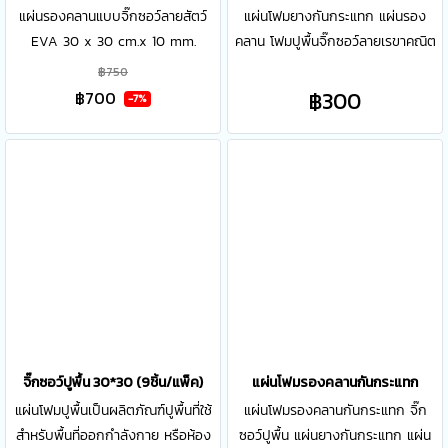
แผ่นรองคลานแบบจิ๊กซอว์ลายสัตว์
แผ่นโฟมยางกันกระแทก แผ่นรอง
EVA 30 x 30 cm.x 10 mm.
คลาน โฟมปูพื้นจิ๊กซอว์ลายเรขาคณิต
จำนวน 20 แผ่น สามารถถอด
9 ชิ้น จิ๊กซอว์ เรขาคณิต 9 ชิ้น รุ่น
฿750
ทำความสะอาดได้ ช่วยลดอันตราย
R/R (จะนิ่มกว่ากว่าลาย +/-) 1 เซ็ท มี
฿300
฿700
-7%
และการบาดเจ็บ ให้แก่คุณหนูๆ มีรูป
ทั้งหมด 9 แผ่น แต่ละแผ่น ขนาด 30
สัตว์ ช่วยในการจดจำ และ มีหลาก
x 30 cm หนา 8.5-9.5 mm
หลายสีสรรให้คุณคุณหนู ๆ ได้เรียนรู้
(สามารถถอดได้)
จิ๊กซอว์ปูพื้น 30*30 (9ชิ้น/แพ็ค)
แผ่นโฟมรองคลานกันกระแทก
แผ่นโฟมปูพื้นเป็นผลิตภัณฑ์ปูพื้นที่ใช้
แผ่นโฟมรองคลานกันกระแทก จิ๊ก
สำหรับพื้นที่ออกกำลังกาย หรือห้อง
ซอว์ปูพื้น แผ่นยางกันกระแทก แผ่น