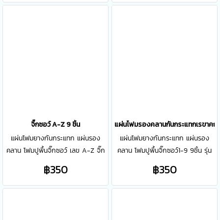
Toxic ปลอดสารพิษ
จิ๊กซอว์ A-Z 9 ชิ้น
แผ่นโฟมรองคลานกันกระแทกเรขาคณิต /
แผ่นโฟมยางกันกระแทก แผ่นรอง
แผ่นโฟมยางกันกระแทก แผ่นรอง
คลาน โฟมปูพื้นจิ๊กซอว์ เลข A-Z จิ๊ก
คลาน โฟมปูพื้นจิ๊กซอว์1-9 9ชิ้น รุ่น
ซอว์ A-Z รุ่น +/- 1 เซ็ท มีทั้งหมด 9
R/R (จะนิ่มกว่ากว่าลาย +/-) 1 เซ็ท มี
฿350
฿350
แผ่น แต่ละแผ่น ขนาด 30 x 30 cm
ทั้งหมด 9 แผ่น แต่ละแผ่น ขนาด 30
หนา 10 mm รวมกันได้ขนาด 90*90
x 30 cm หนา 8.5-9.5 mm
cm