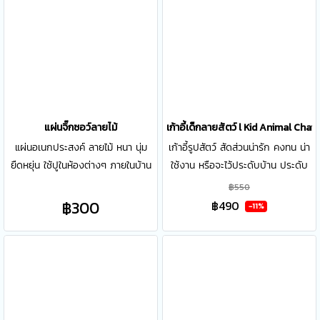
แผ่นจิ๊กซอว์ลายไม้
เก้าอี้เด็กลายสัตว์ l Kid Animal Chair
แผ่นอเนกประสงค์ ลายไม้ หนา นุ่ม
เก้าอี้รูปสัตว์ สัดส่วนน่ารัก คงทน น่า
ยืดหยุ่น ใช้ปูในห้องต่างๆ ภายในบ้าน
ใช้งาน หรือจะไว้ประดับบ้าน ประดับ
เนื้อวัสดุโฟม EVA แผ่นโฟมยางและ
ออฟฟิศก็น่ารัก วัสดุทำจากโฟม
฿550
ยางธรรมชาติ
คุณภาพดี สามารถเช็ดทำความสะอาด
฿300
฿490
-11%
ได้ รับน้ำหนักได้ถึง 40 kg. ขนาด :
35x 35 x 35 ซ.ม.