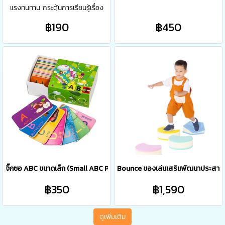
แรงทนทาน กระตุ้นการเรียนรู้เรื่อง
"ตัวเลข" และยังช่วยพัฒนาทักษะ EF
฿190
฿450
ฝึกคิดเชื่อมโยง เพิ่มคลังศัพท์ภาษา
อังกฤษ ช่วยให้การเรียนรู้ภาษา
อังกฤษให้เป็นเรื่องใกล้ตัว และไม่น่า
เบื่ออีกต่อไป
จิ๊กซอ ABC ขนาดเล็ก (Small ABC Puzzle)
Bounce ของเล่นเสริมพัฒนาประสาทสั
฿350
฿1,590
ดูเพิ่มเติม